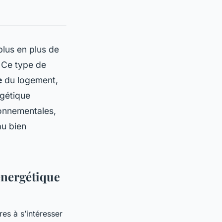
plus en plus de
. Ce type de
e
du logement,
rgétique
ronnementales,
au bien
énergétique
es à s’intéresser