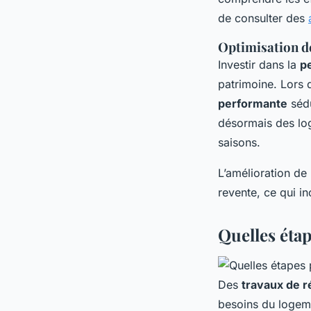
de consulter des
Optimisation de
Investir dans la
p
patrimoine. Lors 
performante
sédu
désormais des log
saisons.
L’amélioration de 
revente, ce qui in
Quelles étap
Des
travaux de r
besoins du logemen