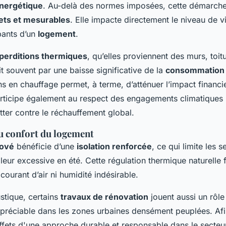
nergétique
. Au-delà des normes imposées, cette démarche
ets et mesurables
. Elle impacte directement le niveau de vi
ants d’un
logement
.
perditions thermiques
, qu’elles proviennent des murs, toit
it souvent par une baisse significative de la
consommation 
ns en chauffage permet, à terme, d’atténuer l’impact financ
participe également au respect des engagements climatiques 
utter contre le réchauffement global.
u confort du logement
nové
bénéficie d’une
isolation renforcée
, ce qui limite les 
leur excessive en été. Cette régulation thermique naturelle 
 courant d’air ni humidité indésirable.
stique, certains
travaux de rénovation
jouent aussi un rôle
appréciable dans les zones urbaines densément peuplées. Af
fets d'une approche durable et responsable dans le secteur, 