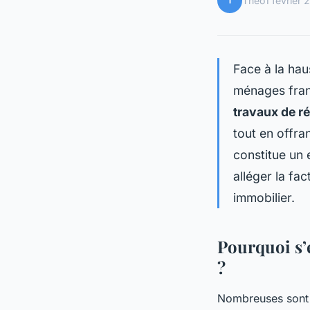
T
Théo
1 février
Face à la ha
ménages fran
travaux de r
tout en offra
constitue un 
alléger la fac
immobilier.
Pourquoi s’
?
Nombreuses sont l