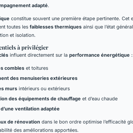
mpagnement adapté
.
ique
constitue souvent une première étape pertinente. Cet
nt toutes les
faiblesses thermiques
ainsi que l’état génér
tion et isolation.
ntiels à privilégier
clés
influent directement sur la
performance énergétique
:
des combles
et toitures
nt des menuiseries extérieures
des murs
intérieurs ou extérieurs
ion des équipements de chauffage
et d’eau chaude
n d’une ventilation adaptée
aux de rénovation
dans le bon ordre optimise l’efficacité gl
abilité des améliorations apportées.