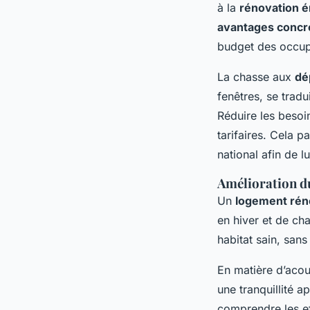
à la
rénovation é
avantages concr
budget des occup
La chasse aux
dé
fenêtres, se tradu
Réduire les besoi
tarifaires. Cela 
national afin de l
Amélioration d
Un
logement ré
en hiver et de cha
habitat sain, sans
En matière d’acou
une tranquillité 
comprendre les ef