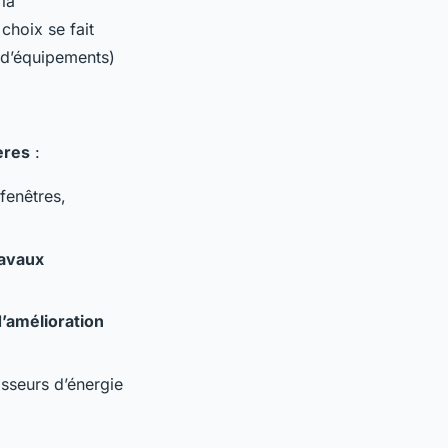
la
choix se fait
t d’équipements)
ères
:
fenêtres,
ravaux
’amélioration
isseurs d’énergie