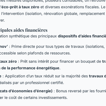
ales mesures disponibles, plusieurs cumulables, on retrouve 
l’
éco-prêt à taux zéro
et diverses exonérations fiscales. Le 
e l’intervention (isolation, rénovation globale, remplacemen
er.
ipales aides financières
ation synthétique des principaux
dispositifs d’aides financi
nov’
: Prime directe pour tous types de travaux (isolations, 
ccessible selon plafonds de ressources.
taux zéro
: Prêt sans intérêt pour financer un bouquet de
t
n de la performance énergétique
.
e
: Application d’un taux réduit sur la majorité des
travaux d
éalisés par un professionnel certifié.
icats d’économies d’énergie)
: Bonus reversé par les fourn
 le coût de certains investissements.