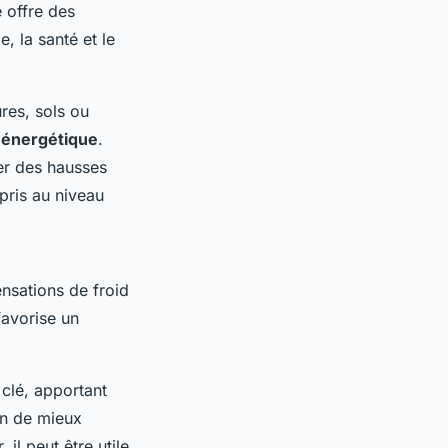
 offre des
e, la santé et le
ures, sols ou
énergétique
.
ier des hausses
pris au niveau
sensations de froid
favorise un
 clé, apportant
in de mieux
il peut être utile