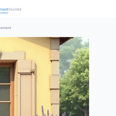
ement
Société
ogement