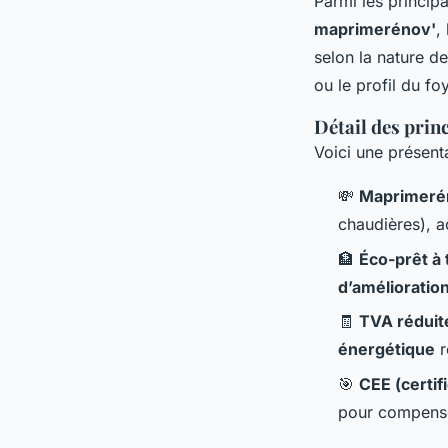
Parmi les princip
maprimerénov'
, 
selon la nature d
ou le profil du foy
Détail des princ
Voici une présent
💸
Maprimeré
chaudières), a
🏦
Éco-prêt à 
d’amélioratio
🧾
TVA réduit
énergétique
r
🎯
CEE (certif
pour compenser