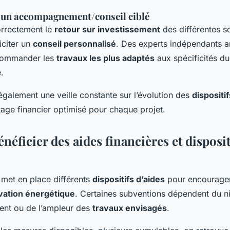
’un accompagnement/conseil ciblé
orrectement le
retour sur investissement
des différentes sol
iciter un
conseil personnalisé
. Des experts indépendants 
ecommander les
travaux les plus adaptés
aux spécificités du
.
 également une veille constante sur l’évolution des
dispositi
ge financier optimisé pour chaque projet.
ficier des aides financières et disposit
met en place différents
dispositifs d’aides
pour encourager 
vation énergétique
. Certaines subventions dépendent du n
ent ou de l’ampleur des
travaux envisagés
.