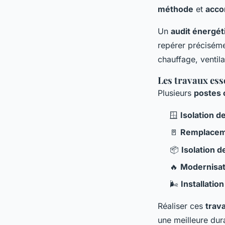
méthode
et
acco
Un
audit énergét
repérer préciséme
chauffage, ventila
Les travaux esse
Plusieurs
postes 
🪟
Isolation 
🚪
Remplaceme
📦
Isolation 
🔥
Modernisat
🌬️
Installatio
Réaliser ces
trav
une meilleure dur