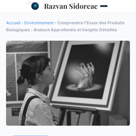
Razvan Sidoreac
Accueil
›
Environnement
›
Comprendre l'Essor des Produits
Biologiques : Analyse Approfondie et Insights Détaillés