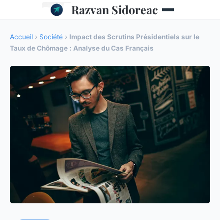
Razvan Sidoreac
Accueil
›
Société
›
Impact des Scrutins Présidentiels sur le
Taux de Chômage : Analyse du Cas Français