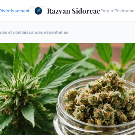
Razvan Sidoreac
Divertissement
Emploi
Environn
tuces et connaissances essentielles