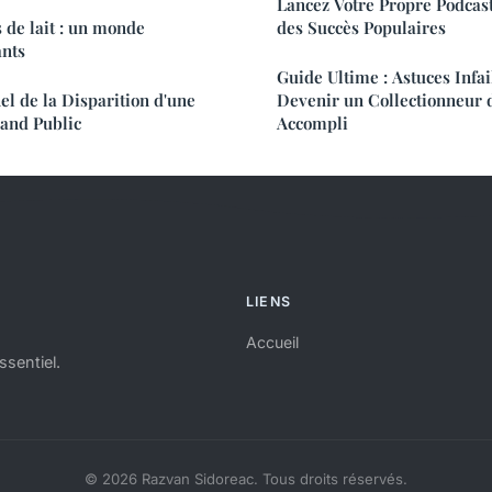
Lancez Votre Propre Podcast
 de lait : un monde
des Succès Populaires
ants
Guide Ultime : Astuces Infai
l de la Disparition d'une
Devenir un Collectionneur
rand Public
Accompli
LIENS
Accueil
ssentiel.
© 2026 Razvan Sidoreac. Tous droits réservés.