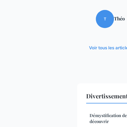
Théo
T
Voir tous les arti
Divertissemen
Démystification de 
découvrir