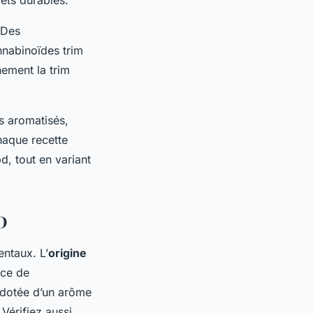
 Des
nnabinoïdes trim
ement la trim
s aromatisés,
haque recette
bd, tout en variant
BD
ntaux. L’
origine
nce de
dotée d’un arôme
Vérifiez aussi