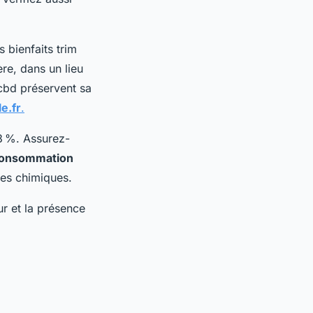
 bienfaits trim
re, dans un lieu
 cbd préservent sa
e.fr
.
3 %. Assurez-
onsommation
ces chimiques.
ur et la présence