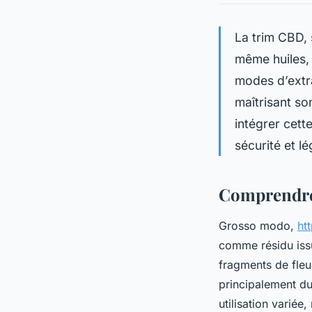
La trim CBD, 
même huiles,
modes d’extra
maîtrisant so
intégrer cett
sécurité et lé
Comprendre 
Grosso modo,
ht
comme résidu issu 
fragments de fleu
principalement du
utilisation variée