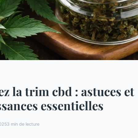
ez la trim cbd : astuces et
sances essentielles
2025
3 min de lecture