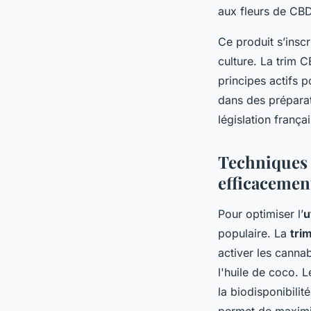
aux fleurs de CBD
Ce produit s’insc
culture. La trim 
principes actifs 
dans des préparati
législation françai
Techniques 
efficacemen
Pour optimiser l’
u
populaire. La
tri
activer les cannab
l'huile de coco. L
la biodisponibili
permet de maximis