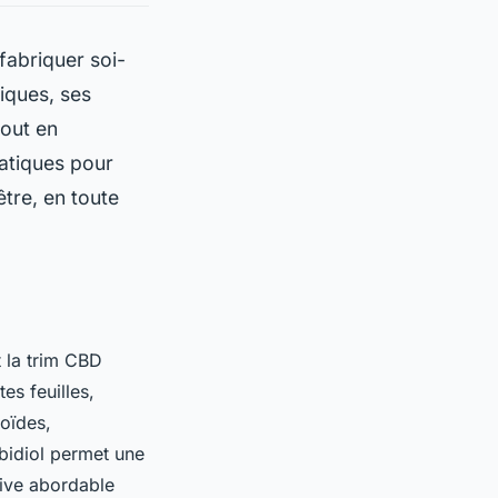
fabriquer soi-
iques, ses
tout en
ratiques pour
être, en toute
t la trim CBD
es feuilles,
noïdes,
bidiol permet une
ative abordable