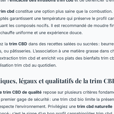
trim cbd
constitue une option plus saine que la combustion.
ptés garantissent une température qui préserve le profil ca
uant les composés nocifs. Il est recommandé de moudre fin
 chauffe uniforme et une expérience douce.
ez la
trim CBD
dans des recettes salées ou sucrées : beurre
, ou pâtisseries. L’association à une matière grasse dans c
 extraction trim cbd et enrichit vos plats des bienfaits trim c
tilisation trim cbd au quotidien.
iques, légaux et qualitatifs de la trim C
e trim CBD de qualité
repose sur plusieurs critères fondame
 premier gage de sécurité : une trim cbd bio limite la prése
especte l’environnement. Privilégiez une
trim cbd naturelle
ncé ; c’est le signe d’un bon profil cannabinoïdes trim cbd. 