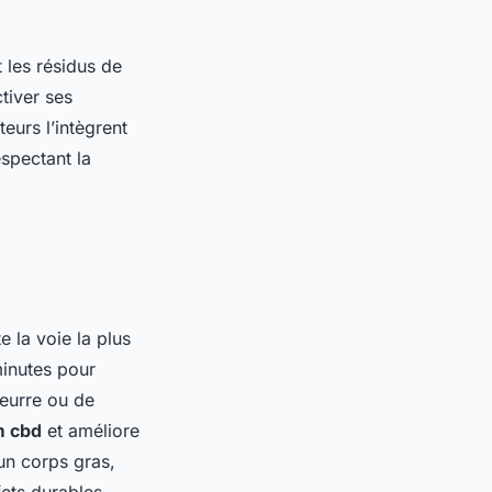
 les résidus de
tiver ses
urs l’intègrent
espectant la
e la voie la plus
minutes pour
beurre ou de
m cbd
et améliore
un corps gras,
fets durables.