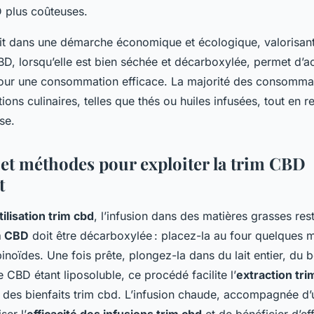
 plus coûteuses.
rit dans une démarche économique et écologique, valorisant
CBD, lorsqu’elle est bien séchée et décarboxylée, permet d’ac
pour une consommation efficace. La majorité des consommate
ons culinaires, telles que thés ou huiles infusées, tout en r
se.
et méthodes pour exploiter la trim CBD
t
tilisation trim cbd
, l’infusion dans des matières grasses rest
m CBD
doit être décarboxylée : placez-la au four quelques 
inoïdes. Une fois prête, plongez-la dans du lait entier, du 
e CBD étant liposoluble, ce procédé facilite l’
extraction tri
té des bienfaits trim cbd. L’infusion chaude, accompagnée d’
er l’
efficacité des infusions trim cbd
et de bénéficier d’ef