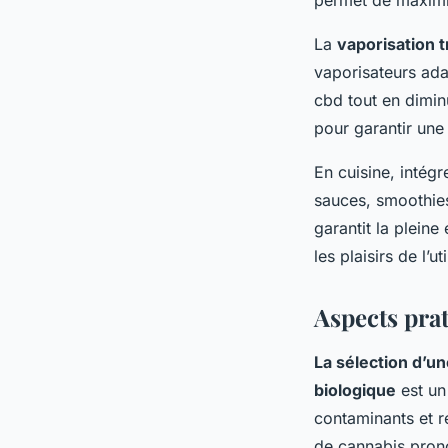
La
vaporisation 
vaporisateurs ada
cbd tout en dimin
pour garantir une
En cuisine, intégr
sauces, smoothies
garantit la pleine
les plaisirs de l’u
Aspects prat
La sélection d’un
biologique
est un
contaminants et r
de cannabis prono