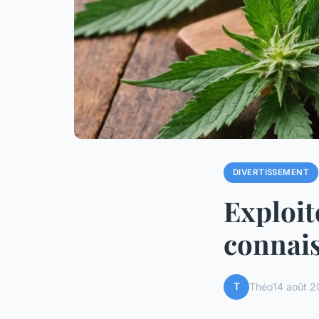
DIVERTISSEMENT
Exploit
connais
T
Théo
14 août 