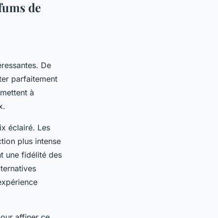
rfums de
éressantes. De
ter parfaitement
mettent à
x.
x éclairé. Les
tion plus intense
t une fidélité des
ternatives
expérience
pour affiner ce