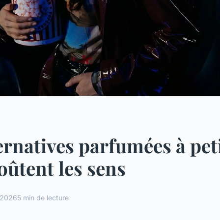
ernatives parfumées à peti
oûtent les sens
r 2026
5 min de lecture