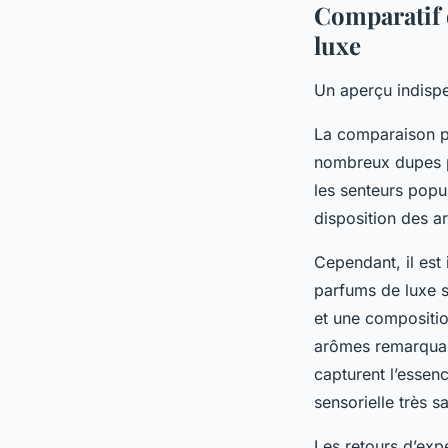
Comparatif 
luxe
Un aperçu indisp
La comparaison pa
nombreux dupes pa
les senteurs popu
disposition des a
Cependant, il est 
parfums de luxe s
et une compositio
arômes remarquabl
capturent l’essen
sensorielle très sa
Les retours d’expé