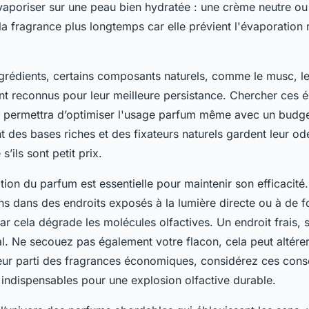
vaporiser sur une peau bien hydratée : une crème neutre ou
la fragrance plus longtemps car elle prévient l'évaporation
grédients, certains composants naturels, comme le musc, le
nt reconnus pour leur meilleure persistance. Chercher ces 
 permettra d’optimiser l'usage parfum même avec un budget
 des bases riches et des fixateurs naturels gardent leur od
ils sont petit prix.
tion du parfum est essentielle pour maintenir son efficacité
ns dans des endroits exposés à la lumière directe ou à de fo
r cela dégrade les molécules olfactives. Un endroit frais, se
éal. Ne secouez pas également votre flacon, cela peut altére
lleur parti des fragrances économiques, considérez ces conse
indispensables pour une explosion olfactive durable.