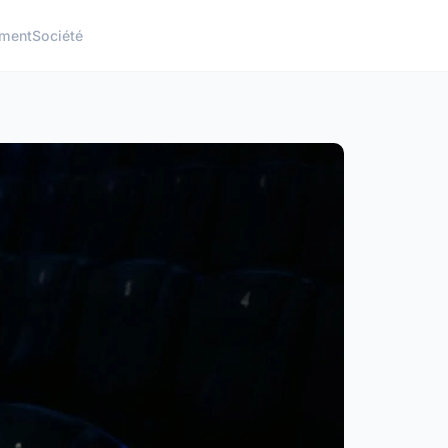
ement
Société