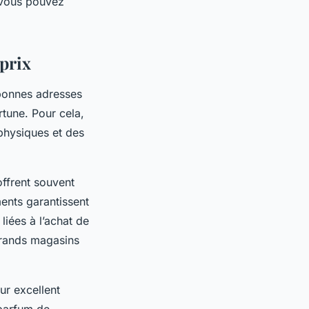
 vous pouvez
 prix
bonnes adresses
tune. Pour cela,
physiques et des
offrent souvent
ments garantissent
liées à l’achat de
 grands magasins
ur excellent
 parfum de