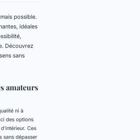
rmais possible.
nantes, idéales
sibilité,
ue. Découvrez
 sens sans
les amateurs
ualité ni à
ici des options
d’intérieur. Ces
es sans dépasser