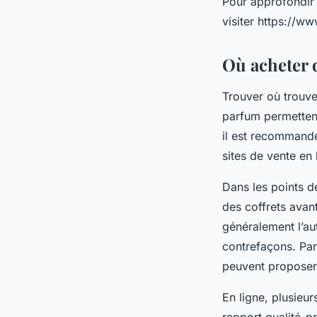
Pour approfondir 
visiter https://ww
Où acheter d
Trouver où trouv
parfum permettent
il est recommandé
sites de vente en 
Dans les points d
des coffrets avan
généralement l’aut
contrefaçons. Par
peuvent proposer 
En ligne, plusieur
rapport qualité-pr