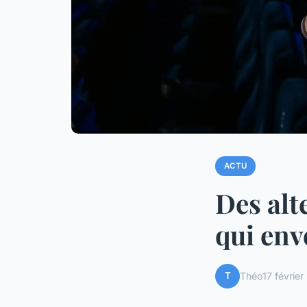
ACTU
Des alt
qui env
T
Théo
17 févrie