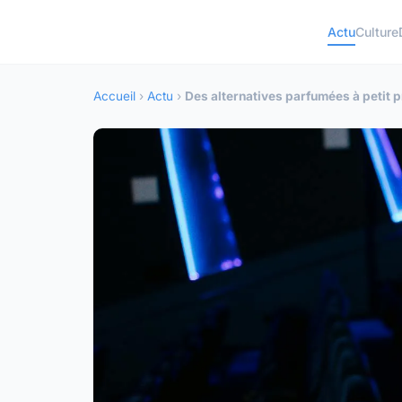
Actu
Culture
Accueil
›
Actu
›
Des alternatives parfumées à petit p