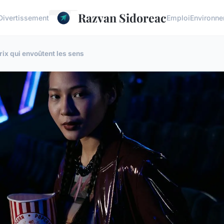
Razvan Sidoreac
Divertissement
Emploi
Environn
rix qui envoûtent les sens