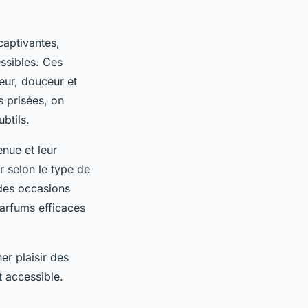
captivantes,
ssibles. Ces
eur, douceur et
us prisées, on
btils.
nue et leur
r selon le type de
 des occasions
arfums efficaces
er plaisir des
t accessible.