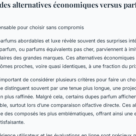
des alternatives économiques versus pa
ensable pour choisir sans compromis
rfums abordables et luxe révèle souvent des surprises int
rfum, ou parfums équivalents pas cher, parviennent à imi
laires des grandes marques. Ces alternatives économiques 
rômes proches, voire quasi identiques, à une fraction du pri
important de considérer plusieurs critères pour faire un choi
e distinguent souvent par une tenue plus longue, une projec
n plus raffinée. Malgré cela, certains dupes parfum affichen
e, surtout lors d’une comparaison olfactive directe. Ces al
ce des composés les plus emblématiques, offrant ainsi une 
tisfaisante.
rience utilisateur et les évaluations en ligne sont précieux 