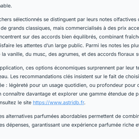
able.
hers sélectionnés se distinguent par leurs notes olfactives 
 de grands classiques, mais commercialisés à des prix acce
oncentrent sur des accords bien équilibrés, combinant fraîch
tisfaire les attentes d’un large public. Parmi les notes les pl
 la vanille, du musc, des agrumes, et des accords floraux su
pplication, ces options économiques surprennent par leur te
eau. Les recommandations clés insistent sur le fait de choisi
ée : légèreté pour un usage quotidien, ou profondeur pour
en connaître davantage et explorer une gamme étendue de p
nsultez le site
https://www.astridb.fr
.
ures alternatives parfumées abordables permettent de combin
des dépenses, garantissant une expérience parfumée riche e