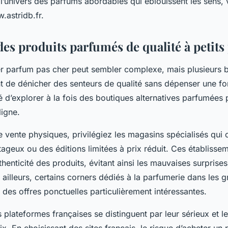
l’univers des parfums abordables qui éblouissent les sens,
w.astridb.fr.
es produits parfumés de qualité à petits
er parfum pas cher peut sembler complexe, mais plusieurs 
 de dénicher des senteurs de qualité sans dépenser une for
 d’explorer à la fois des boutiques alternatives parfumées 
ligne.
e vente physiques, privilégiez les magasins spécialisés qui 
tageux ou des éditions limitées à prix réduit. Ces établisse
henticité des produits, évitant ainsi les mauvaises surprises 
 ailleurs, certains corners dédiés à la parfumerie dans les
des offres ponctuelles particulièrement intéressantes.
s plateformes françaises se distinguent par leur sérieux et le
ix. En choisissant des sites français, le risque d’acheter un